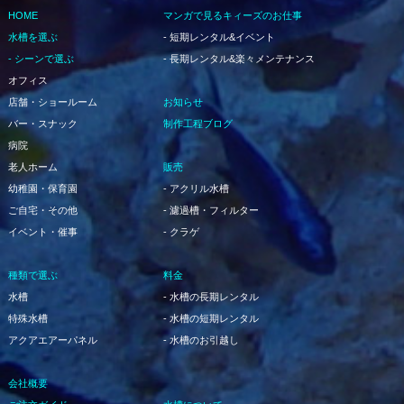
HOME
マンガで見るキィーズのお仕事
水槽を選ぶ
- 短期レンタル&イベント
- シーンで選ぶ
- 長期レンタル&楽々メンテナンス
オフィス
店舗・ショールーム
お知らせ
バー・スナック
制作工程ブログ
病院
老人ホーム
販売
幼稚園・保育園
- アクリル水槽
ご自宅・その他
- 濾過槽・フィルター
イベント・催事
- クラゲ
種類で選ぶ
料金
水槽
- 水槽の長期レンタル
特殊水槽
- 水槽の短期レンタル
アクアエアーパネル
- 水槽のお引越し
会社概要